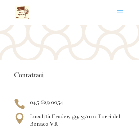
Contattaci

045 629 0054

Località Frader, 59, 37010 Torri del
Benaco VR